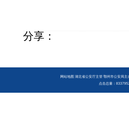
分享：
网站地图
湖北省公安厅主管 鄂州市公安局主办 报警
点击总量：
83379