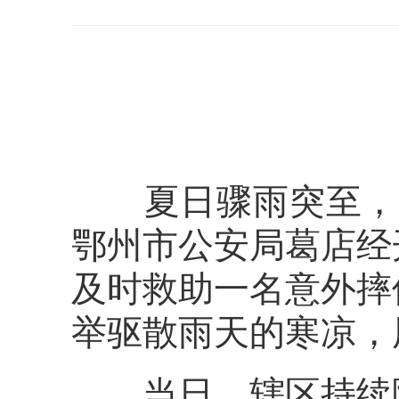
夏日骤雨突至，风
鄂州市公安局葛店经
及时救助一名意外摔
举驱散雨天的寒凉，
当日，辖区持续降