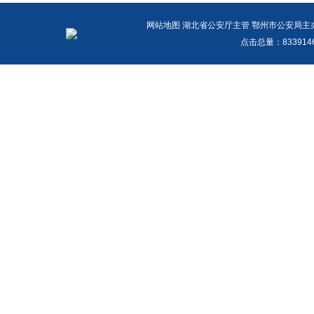
网站地图
湖北省公安厅主管 鄂州市公安局主办 报警
点击总量：
83391