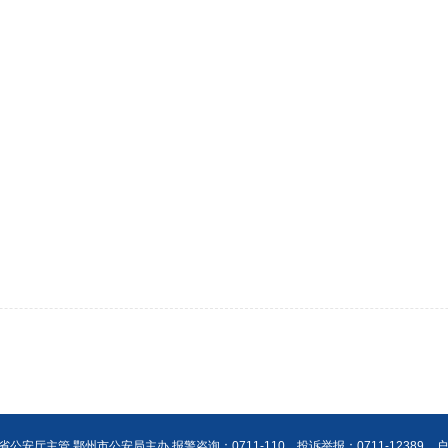
公安厅主管 鄂州市公安局主办 报警咨询：0711-110，投诉举报：0711-12389，户籍咨询