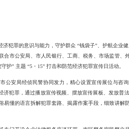
罪的意识与能力，守护群众 “钱袋子”、护航企业健康发
联合市公安局、市人民银行、工商、税务、市场监管、
护” 主题 “5・15” 打击和防范经济犯罪宣传日活动。
公安局经侦民警协同发力，精心设置宣传展位与咨询
经济犯罪，通过播放宣传视频、摆放宣传展板、发放普法资
俗易懂的语言拆解犯罪套路、揭露作案手段，细致讲解