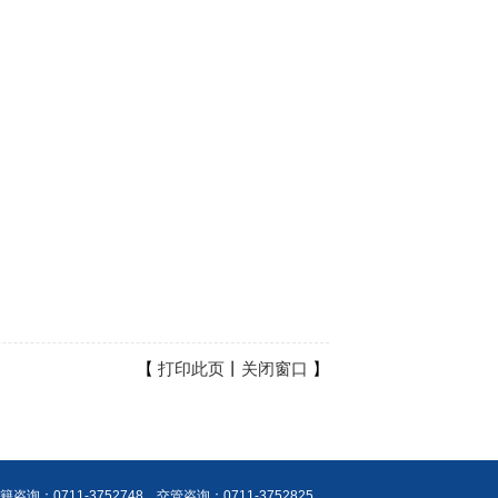
【
打印此页
丨
关闭窗口
】
：0711-3752748，交管咨询：0711-3752825