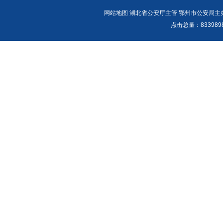
网站地图
湖北省公安厅主管 鄂州市公安局主办 报警
点击总量：
83398