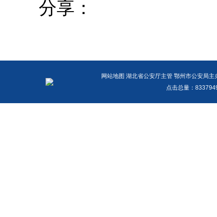
分享：
网站地图
湖北省公安厅主管 鄂州市公安局主办 报警
点击总量：
83379