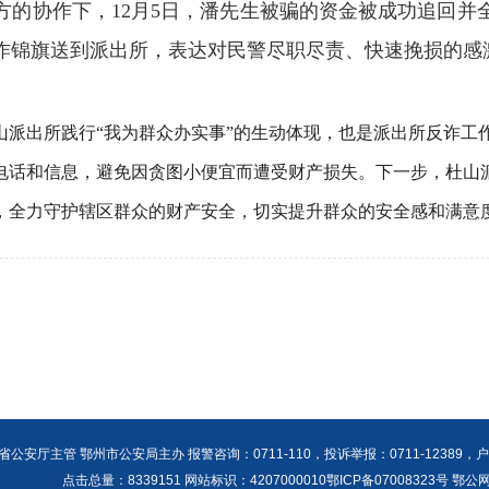
协作下，12月5日，潘先生被骗的资金被成功追回并
作锦旗送到派出所，表达对民警尽职尽责、快速挽损的感
出所践行“我为群众办实事”的生动体现，也是派出所反诈工
电话和信息，避免因贪图小便宜而遭受财产损失。下一步，杜山
，全力守护辖区群众的财产安全，切实提升群众的安全感和满意
公安厅主管 鄂州市公安局主办 报警咨询：0711-110，投诉举报：0711-12389，户籍咨询
点击总量：
8339151 网站标识：4207000010鄂ICP备07008323号 鄂公