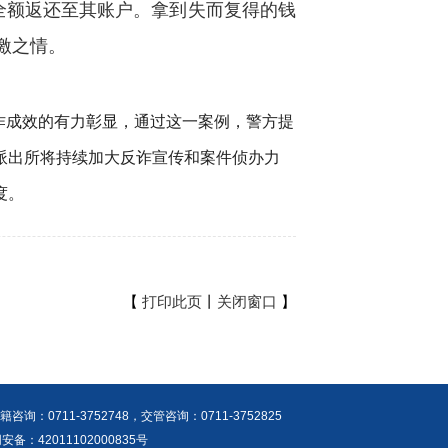
全额返还至其账户。拿到失而复得的钱
激之情。
作成效的有力彰显，通过这一案例，警方提
派出所将持续加大反诈宣传和案件侦办力
度。
【
打印此页
丨
关闭窗口
】
：0711-3752748，交管咨询：0711-3752825
网安备：42011102000835号