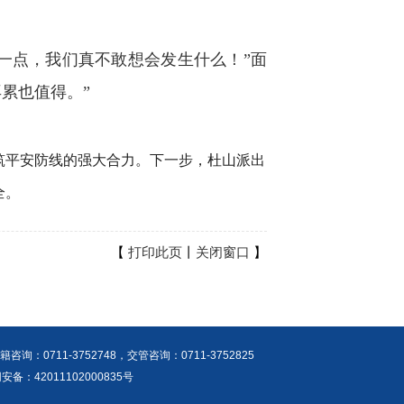
点，我们真不敢想会发生什么！”面
累也值得。”
筑平安防线的强大合力。下一步，杜山派出
全。
【
打印此页
丨
关闭窗口
】
：0711-3752748，交管咨询：0711-3752825
网安备：42011102000835号