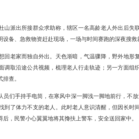
山派出所接群众求助称，辖区一名高龄老人外出后失联
明设备、急救物资赶赴现场，一场与时间赛跑的深夜搜救
回老家而独自外出。天色渐暗，气温骤降，野外地形复
面调取沿途公共视频，梳理老人行走轨迹；另一方面组
式排查。
员们手持手电筒，在寒风中深一脚浅一脚地前行，不放过
找到了体力不支的老人。此时老人意识清醒，但因长时
碍后，民警小心翼翼地将其搀扶上警车，安全送回家中。