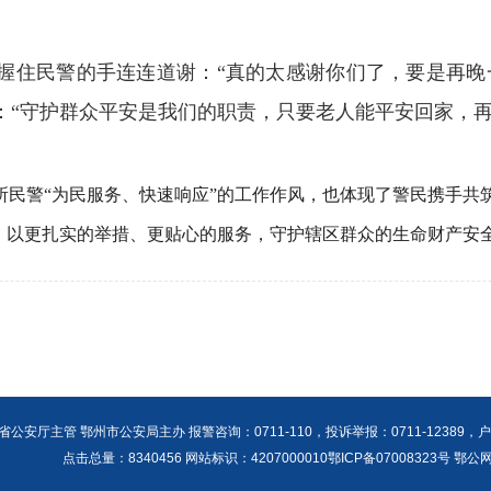
住民警的手连连道谢：“真的太感谢你们了，要是再晚一
：“守护群众平安是我们的职责，只要老人能平安回家，再
警“为民服务、快速响应”的工作作风，也体现了警民携手共
动，以更扎实的举措、更贴心的服务，守护辖区群众的生命财产安
公安厅主管 鄂州市公安局主办 报警咨询：0711-110，投诉举报：0711-12389，户籍咨询
点击总量：
8340456 网站标识：4207000010鄂ICP备07008323号 鄂公