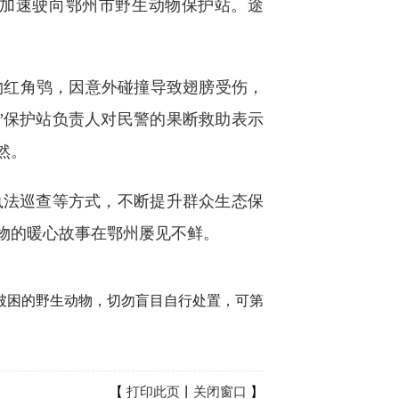
加速驶向鄂州市野生动物保护站。途
红角鸮，因意外碰撞导致翅膀受伤，
”保护站负责人对民警的果断救助表示
然。
法巡查等方式，不断提升群众生态保
物的暖心故事在鄂州屡见不鲜。
困的野生动物，切勿盲目自行处置，可第
【
打印此页
丨
关闭窗口
】