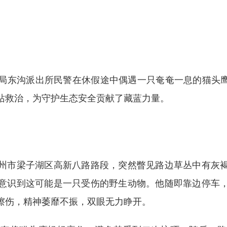
东沟派出所民警在休假途中偶遇一只奄奄一息的猫头鹰，
站救治，为守护生态安全贡献了藏蓝力量。
市梁子湖区高新八路路段，突然瞥见路边草丛中有灰褐
意识到这可能是一只受伤的野生动物。他随即靠边停车
擦伤，精神萎靡不振，双眼无力睁开。