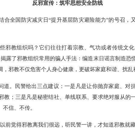
反邪宣传：筑牢思想安全防线
合全国防灾减灾日“提升基层防灾避险能力”的号召，又
这些邪教组织吗？它们往往打着宗教、气功或者传统文
，揭露了邪教组织常用的骗人手法：编造末日谣言制造恐
调，邪教不仅危害个人身心健康，更破坏家庭和谐、扰乱
问道。民警给出三点建议：一是凡是让你抛弃家庭、对抗
邪教；三是凡是秘密结社、单线联系、要求绝对服从的
、不信、不传。
前觉得邪教离我们很远，听民警一讲，才知道邪教就藏在日