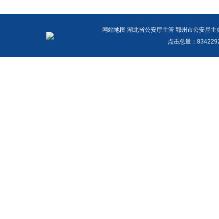
网站地图
湖北省公安厅主管 鄂州市公安局主办 报警
点击总量：
83422