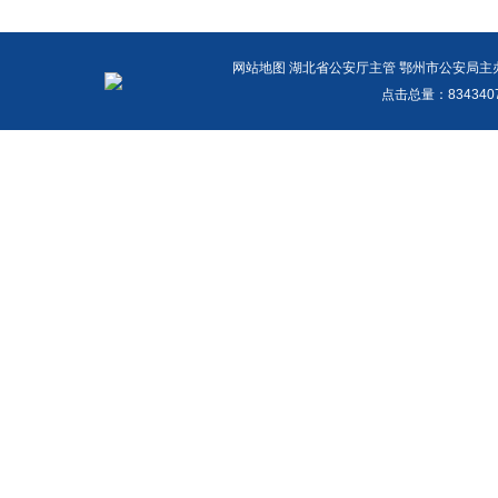
网站地图
湖北省公安厅主管 鄂州市公安局主办 报警
点击总量：
83434