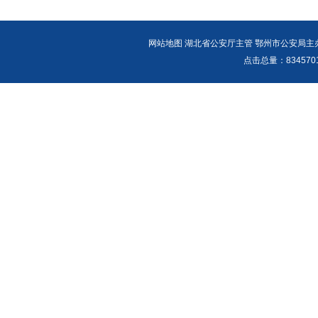
网站地图
湖北省公安厅主管 鄂州市公安局主办 报警
点击总量：
83457