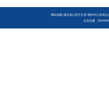
网站地图
湖北省公安厅主管 鄂州市公安局主办 报警
点击总量：
83444