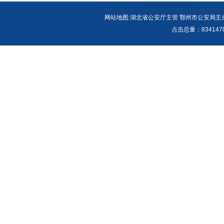
网站地图
湖北省公安厅主管 鄂州市公安局主办 报警
点击总量：
83414