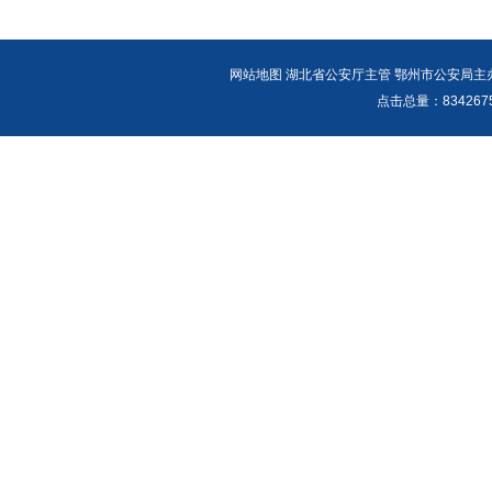
网站地图
湖北省公安厅主管 鄂州市公安局主办 报警
点击总量：
83426