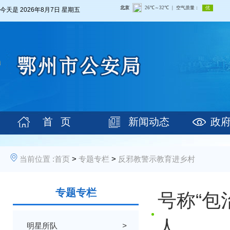
今天是
2026年8月7日 星期五
首 页
新闻动态
政
当前位置 :
首页
>
专题专栏
>
反邪教警示教育进乡村
专题专栏
号称“包
人
明星所队
>