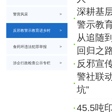
深耕基
警营风采
>
警示教
反邪教警示教育进乡村
>
从追随
食药环违法犯罪举报
>
回归之
反邪宣
涉企行政检查公示专栏
>
警社联动
坑”
45.5