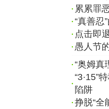
累累罪恶
“真善忍
点击即退
愚人节的
“奥姆真
“3·1
陷阱
挣脱“全