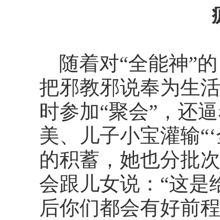
随着对
“全能神”
把邪教邪说奉为生活
时参加“聚会”，还
美、儿子小宝灌输“
的积蓄，她也分批次“
会跟儿女说：“这是给
后你们都会有好前程