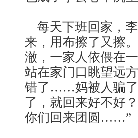
每天下班回家，李
来，用布擦了又擦
澈，一家人依偎在
站在家门口眺望远
错了……妈被人骗
了，就回来好不好
你们回来团圆……”