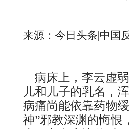
来源：今日头条|中国
病床上，李云虚弱
儿和儿子的乳名，
病痛尚能依靠药物缓
神”邪教深渊的悔恨