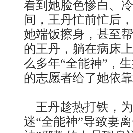
看到她脸色惨白、
间，王丹忙前忙后
她端饭擦身，甚至
的王丹，躺在病床
么多年“全能神”，
的志愿者给了她依
王丹趁热打铁，为
迷
“全能神”导致妻