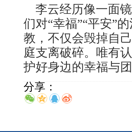
李云经历像一面镜
们对
“幸福”“平安
教，不仅会毁掉自
庭支离破碎。唯有
护好身边的幸福与
分享：