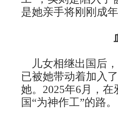
是她亲手将刚刚成
儿女相继出国后，
已被她带动着加入了
她。2025年6月
国“为神作工”的路。