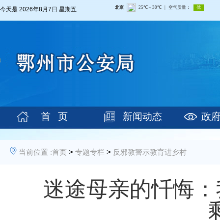
今天是
2026年8月7日 星期五
首 页
新闻动态
政
当前位置 :
首页
>
专题专栏
>
反邪教警示教育进乡村
迷途母亲的忏悔：