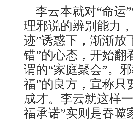
李云本就对
“命运
理邪说的辨别能力，
迹”诱惑下，渐渐放
错”的心态，开始翻
谓的“家庭聚会”。
福”的良方，宣称只
成才。李云就这样一
福承诺”实则是吞噬