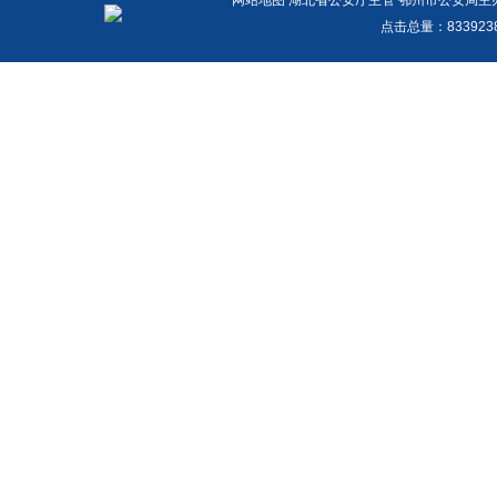
网站地图
湖北省公安厅主管 鄂州市公安局主办 报警
点击总量：
83392