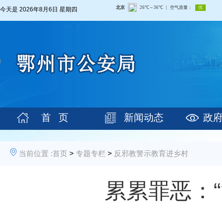
今天是
2026年8月6日 星期四
首 页
新闻动态
政
当前位置 :
首页
>
专题专栏
>
反邪教警示教育进乡村
累累罪恶：