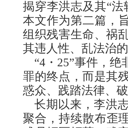
揭穿李洪志及其“法
本文作为第二篇，旨
组织残害生命、祸
其违人性、乱法治
“4・25”事件，
罪的终点，而是其
惑众、践踏法律、
长期以来，李洪
聚合，持续散布歪